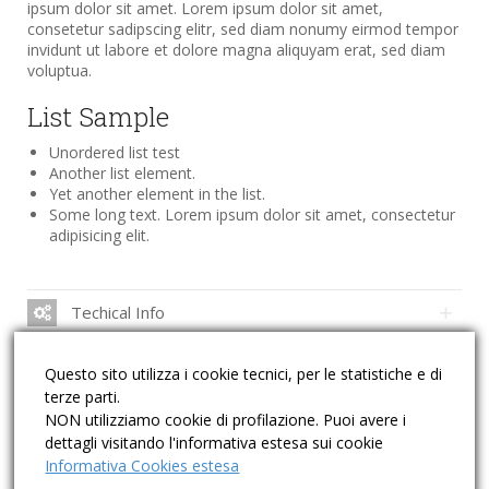
ipsum dolor sit amet. Lorem ipsum dolor sit amet,
consetetur sadipscing elitr, sed diam nonumy eirmod tempor
invidunt ut labore et dolore magna aliquyam erat, sed diam
voluptua.
List Sample
Unordered list test
Another list element.
Yet another element in the list.
Some long text. Lorem ipsum dolor sit amet, consectetur
adipisicing elit.
Techical Info
Order Enquiry
Questo sito utilizza i cookie tecnici, per le statistiche e di
terze parti.
Product Video
NON utilizziamo cookie di profilazione. Puoi avere i
dettagli visitando l'informativa estesa sui cookie
Store Locations
Informativa Cookies estesa